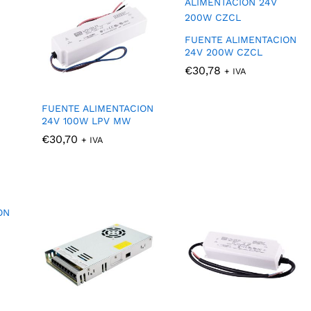
FUENTE ALIMENTACION
24V 200W CZCL
€
€
30,78
30,78
+ IVA
FUENTE ALIMENTACION
24V 100W LPV MW
€
€
30,70
30,70
+ IVA
ON