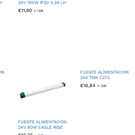
H
24V 100W IP20 4.2A LH
€
€
11,90
11,90
+ IVA
ON
FUENTE ALIMENTACION
24V 75W CZCL
€
€
16,84
16,84
+ IVA
FUENTE ALIMENTACION
24V 60W EAGLE RISE