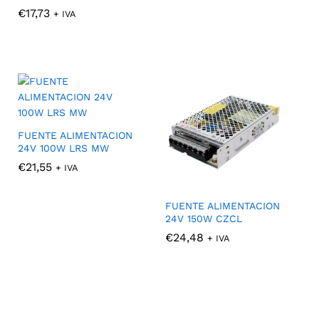
€
€
17,73
17,73
+ IVA
FUENTE ALIMENTACION
24V 100W LRS MW
€
€
21,55
21,55
+ IVA
FUENTE ALIMENTACION
24V 150W CZCL
€
€
24,48
24,48
+ IVA