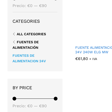
Precio
Precio
Precio:
€0
—
€90
mínimo
máximo
CATEGORIES
ALL CATEGORIES
FUENTES DE
ALIMENTACIÓN
FUENTE ALIMENTACI
24V 240W ELG MW
FUENTES DE
€
€
61,80
61,80
+ IVA
ALIMENTACION 24V
BY PRICE
Precio
Precio
Precio:
€0
—
€90
mínimo
máximo