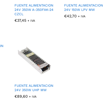
FUENTE ALIMENTACION
FUENTE ALIMENTACION
24V 350W A-350FAK-24
24V 150W LPV MW
CZCL
€
€
42,70
42,70
+ IVA
€
€
37,45
37,45
+ IVA
ON
FUENTE ALIMENTACION
24V 350W UHP MW
€
€
89,60
89,60
+ IVA