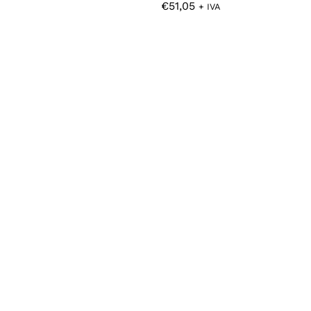
€
€
51,05
51,05
+ IVA