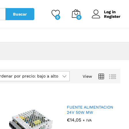
Log in
Buscar
Register
0
0
rdenar por precio: bajo a alto
View
FUENTE ALIMENTACION
24V 50W MW
€
€
14,05
14,05
+ IVA