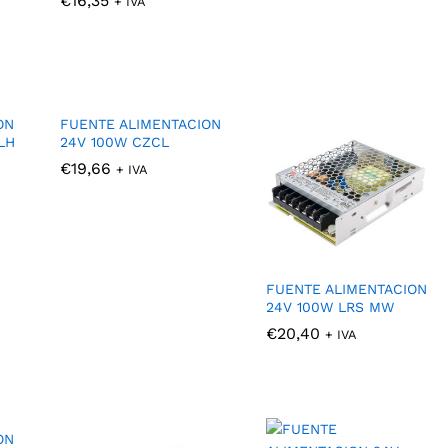
€
€
16,35
16,35
+ IVA
ON
FUENTE ALIMENTACION
LH
24V 100W CZCL
€
€
19,66
19,66
+ IVA
FUENTE ALIMENTACION
24V 100W LRS MW
€
€
20,40
20,40
+ IVA
ON