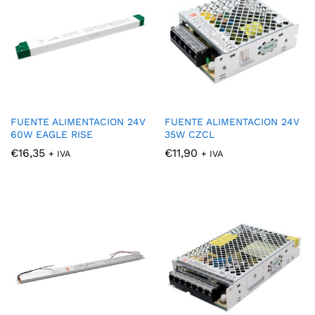
FUENTE ALIMENTACION 24V
FUENTE ALIMENTACION 24V
60W EAGLE RISE
35W CZCL
€
16,35
€
11,90
+ IVA
+ IVA
cio
cio
nimo
ximo