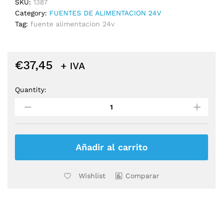
SKU:
1387
Category:
FUENTES DE ALIMENTACION 24V
Tag:
fuente alimentacion 24v
€
37,45
+ IVA
Quantity:
FUENTE
ALIMENTACION
24V
350W
A-
350FAK-
Añadir al carrito
24
CZCL
Wishlist
Comparar
quantity