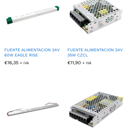
FUENTE ALIMENTACION 24V
FUENTE ALIMENTACION 24V
60W EAGLE RISE
35W CZCL
€
16,35
€
11,90
+ IVA
+ IVA
cio
cio
nimo
ximo