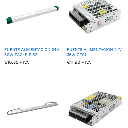
FUENTE ALIMENTACION 24V
FUENTE ALIMENTACION 24V
60W EAGLE RISE
35W CZCL
€
16,35
€
11,90
+ IVA
+ IVA
cio
cio
nimo
ximo