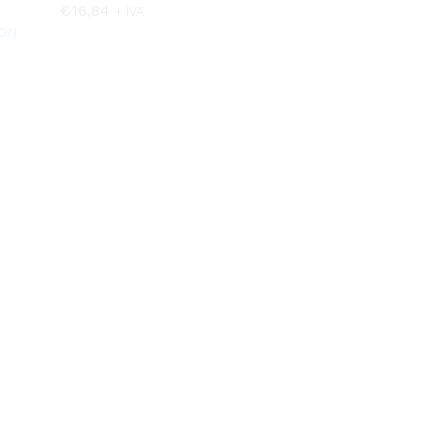
€
€
16,84
16,84
+ IVA
ON