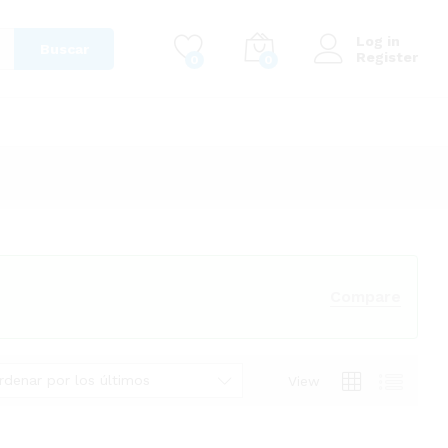
Log in
Buscar
Register
0
0
Compare
rdenar por los últimos
View