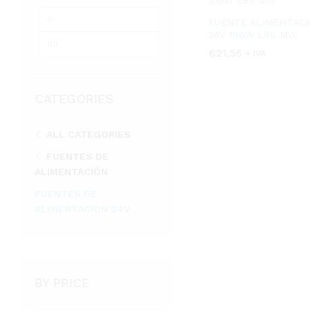
Precio
Precio
FUENTE ALIMENTACI
24V 100W LRS MW
mínimo
máximo
€
€
21,55
21,55
+ IVA
CATEGORIES
ALL CATEGORIES
FUENTES DE
ALIMENTACIÓN
FUENTES DE
ALIMENTACION 24V
BY PRICE