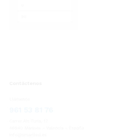
Precio
Precio
mínimo
máximo
Contáctenos
Llámenos
961 53 81 76
Carrer Alt Turia, 17
46940 Manises - Valencia - España
info@smartled.es