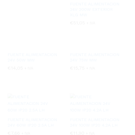
FUENTE ALIMENTACION
24V 200W EXTERIOR
XLG MW
€
€
51,05
51,05
+ IVA
FUENTE ALIMENTACION
FUENTE ALIMENTACION
24V 50W MW
24V 75W MW
€
€
14,05
14,05
€
€
15,75
15,75
+ IVA
+ IVA
FUENTE ALIMENTACION
FUENTE ALIMENTACION
24V 60W IP20 2.5A LH
24V 100W IP20 4.2A LH
€
€
7,66
7,66
€
€
11,90
11,90
+ IVA
+ IVA