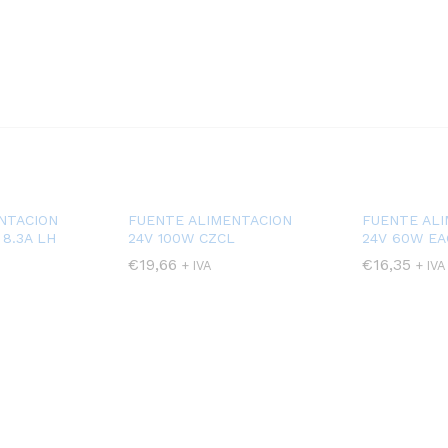
NTACION
FUENTE ALIMENTACION
FUENTE AL
 8.3A LH
24V 100W CZCL
24V 60W EA
€
19,66
€
16,35
+ IVA
+ IVA