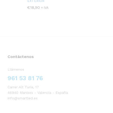
EXTERIOR
€
18,90
+ IVA
Contáctenos
Llámenos
961 53 81 76
Carrer Alt Turia, 17
46940 Manises - Valencia - España
info@smartled.es