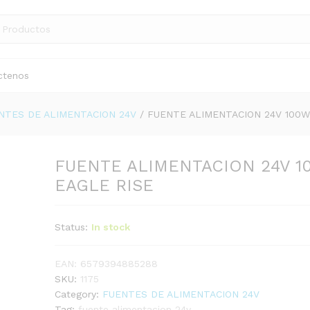
ctenos
NTES DE ALIMENTACION 24V
/
FUENTE ALIMENTACION 24V 100W
FUENTE ALIMENTACION 24V 1
EAGLE RISE
Status:
In stock
EAN:
6579394885288
SKU:
1175
Category:
FUENTES DE ALIMENTACION 24V
Tag:
fuente alimentacion 24v