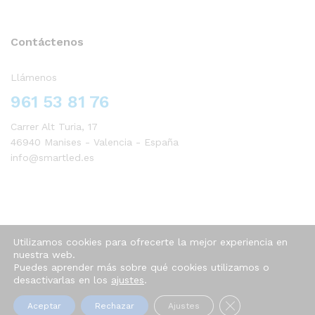
Contáctenos
Llámenos
961 53 81 76
Carrer Alt Turia, 17
46940 Manises - Valencia - España
info@smartled.es
Utilizamos cookies para ofrecerte la mejor experiencia en
nuestra web.
Puedes aprender más sobre qué cookies utilizamos o
desactivarlas en los
ajustes
.
© 2024 SmartLed
Cerrar el banner 
Aceptar
Rechazar
Ajustes