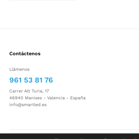
Contáctenos
Llámenos
961 53 81 76
Carrer Alt Turia, 17
46940 Manises - Valencia - España
info@smartled.es