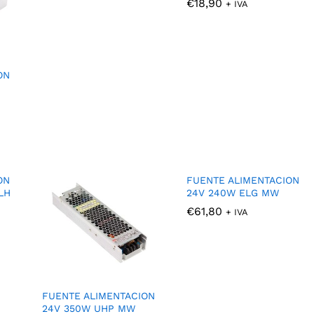
€
€
18,90
18,90
+ IVA
ON
ON
FUENTE ALIMENTACION
LH
24V 240W ELG MW
€
€
61,80
61,80
+ IVA
FUENTE ALIMENTACION
24V 350W UHP MW