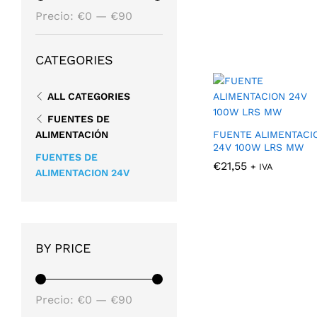
Precio
Precio
Precio:
€0
—
€90
mínimo
máximo
CATEGORIES
ALL CATEGORIES
FUENTES DE
FUENTE ALIMENTACI
ALIMENTACIÓN
24V 100W LRS MW
FUENTES DE
€
€
21,55
21,55
+ IVA
ALIMENTACION 24V
BY PRICE
Precio
Precio
Precio:
€0
—
€90
mínimo
máximo