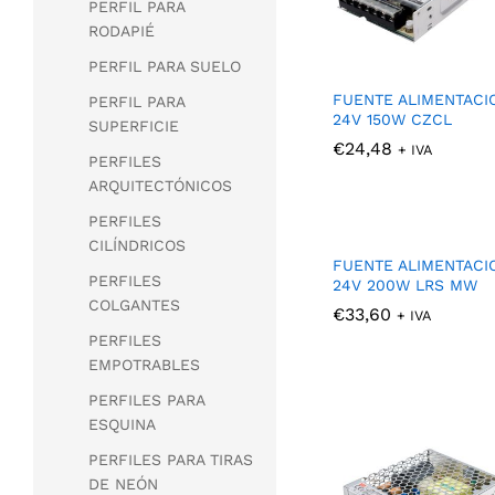
PERFIL PARA
RODAPIÉ
PERFIL PARA SUELO
FUENTE ALIMENTACI
PERFIL PARA
24V 150W CZCL
SUPERFICIE
€
€
24,48
24,48
+ IVA
PERFILES
ARQUITECTÓNICOS
PERFILES
CILÍNDRICOS
FUENTE ALIMENTACI
PERFILES
24V 200W LRS MW
COLGANTES
€
€
33,60
33,60
+ IVA
PERFILES
EMPOTRABLES
PERFILES PARA
ESQUINA
PERFILES PARA TIRAS
DE NEÓN