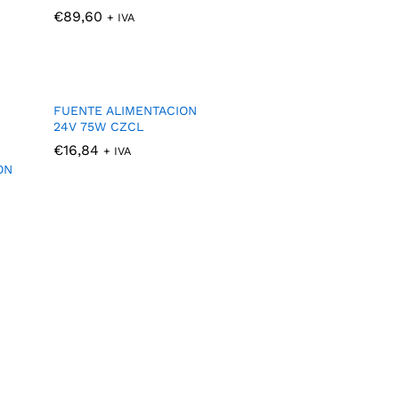
€
€
89,60
89,60
+ IVA
FUENTE ALIMENTACION
24V 75W CZCL
€
€
16,84
16,84
+ IVA
ON