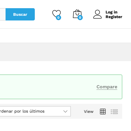
Log in
Buscar
Register
0
0
Compare
rdenar por los últimos
View