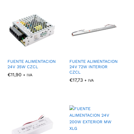
FUENTE ALIMENTACION
FUENTE ALIMENTACION
24V 35W CZCL
24V 72W INTERIOR
CZCL
€
€
11,90
11,90
+ IVA
€
€
17,73
17,73
+ IVA