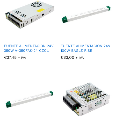
FUENTE ALIMENTACION 24V
FUENTE ALIMENTACION 24V
350W A-350FAK-24 CZCL
100W EAGLE RISE
€
37,45
€
33,00
+ IVA
+ IVA
cio
cio
nimo
ximo