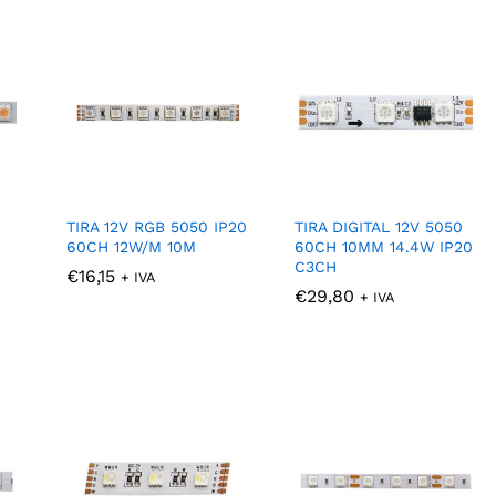
TIRA 12V RGB 5050 IP20
TIRA DIGITAL 12V 5050
60CH 12W/M 10M
60CH 10MM 14.4W IP20
C3CH
€
€
16,15
16,15
+ IVA
€
€
29,80
29,80
+ IVA