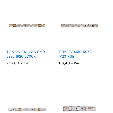
TIRA 12V ZIG ZAG SMD
TIRA 12V SMD 5050
2835 IP20 2700K
IP20 RGB
€
€
16,60
16,60
€
€
9,40
9,40
+ IVA
+ IVA