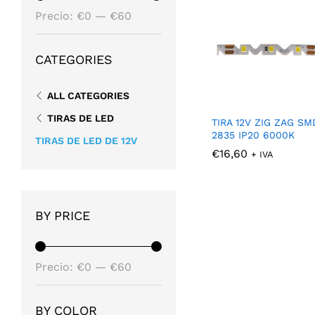
Precio
Precio
Precio:
€0
—
€60
mínimo
máximo
CATEGORIES
ALL CATEGORIES
TIRAS DE LED
TIRA 12V ZIG ZAG SM
2835 IP20 6000K
TIRAS DE LED DE 12V
€
€
16,60
16,60
+ IVA
BY PRICE
Precio
Precio
Precio:
€0
—
€60
mínimo
máximo
BY COLOR