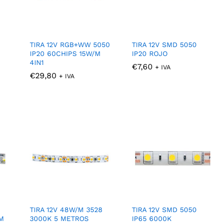
TIRA 12V RGB+WW 5050
TIRA 12V SMD 5050
IP20 60CHIPS 15W/M
IP20 ROJO
4IN1
€
€
7,60
7,60
+ IVA
€
€
29,80
29,80
+ IVA
TIRA 12V 48W/M 3528
TIRA 12V SMD 5050
M
3000K 5 METROS
IP65 6000K