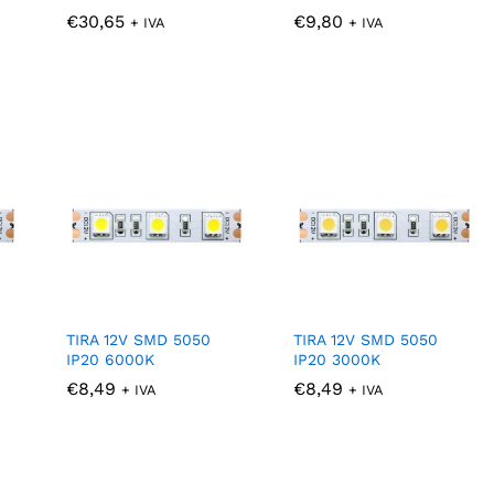
€
€
30,65
30,65
€
€
9,80
9,80
+ IVA
+ IVA
TIRA 12V SMD 5050
TIRA 12V SMD 5050
IP20 6000K
IP20 3000K
€
€
8,49
8,49
€
€
8,49
8,49
+ IVA
+ IVA