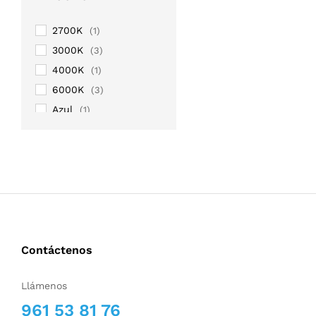
2700K
(1)
3000K
(3)
4000K
(1)
6000K
(3)
Azul
(1)
Púrpura
(1)
RGB
(4)
RGB+WW
(1)
Rojo
(1)
Verde
(1)
Contáctenos
Llámenos
961 53 81 76