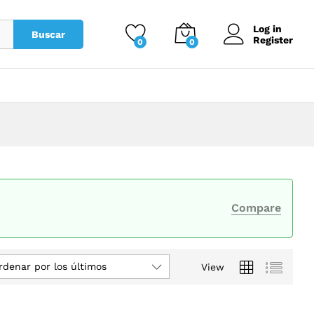
Log in
Buscar
Register
0
0
Compare
rdenar por los últimos
View