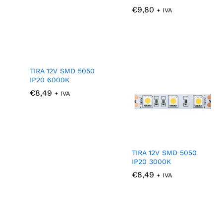
€
€
9,80
9,80
+ IVA
TIRA 12V SMD 5050
IP20 6000K
€
€
8,49
8,49
+ IVA
TIRA 12V SMD 5050
IP20 3000K
€
€
8,49
8,49
+ IVA