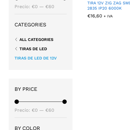
TIRA 12V ZIG ZAG SM
Precio
Precio
Precio:
€0
—
€60
2835 IP20 6000K
mínimo
máximo
€
€
16,60
16,60
+ IVA
CATEGORIES
ALL CATEGORIES
TIRAS DE LED
TIRAS DE LED DE 12V
BY PRICE
Precio
Precio
Precio:
€0
—
€60
mínimo
máximo
BY COLOR