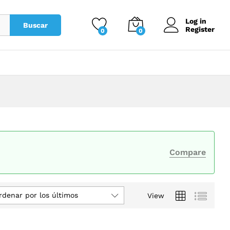
Log in
Buscar
Register
0
0
Compare
rdenar por los últimos
View