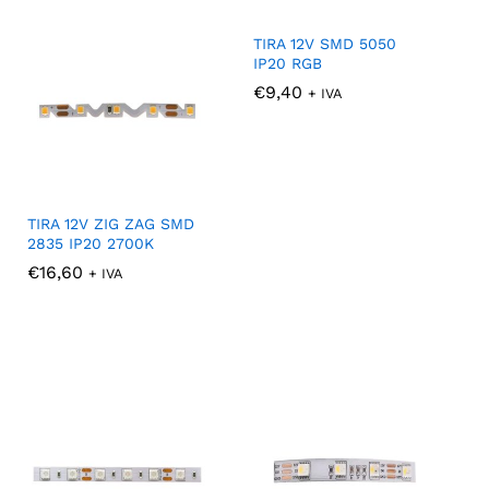
TIRA 12V SMD 5050
IP20 RGB
€
€
9,40
9,40
+ IVA
TIRA 12V ZIG ZAG SMD
2835 IP20 2700K
€
€
16,60
16,60
+ IVA