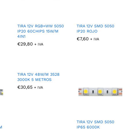
TIRA 12V RGB+WW 5050
TIRA 12V SMD 5050
IP20 60CHIPS 15W/M
IP20 ROJO
4IN1
€
€
7,60
7,60
+ IVA
€
€
29,80
29,80
+ IVA
TIRA 12V 48W/M 3528
3000K 5 METROS
€
€
30,65
30,65
+ IVA
TIRA 12V SMD 5050
M
IP65 6000K