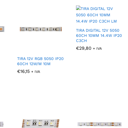
TIRA DIGITAL 12V 5050
60CH 10MM 14.4W IP20
C3CH
€
€
29,80
29,80
+ IVA
TIRA 12V RGB 5050 IP20
60CH 12W/M 10M
€
€
16,15
16,15
+ IVA