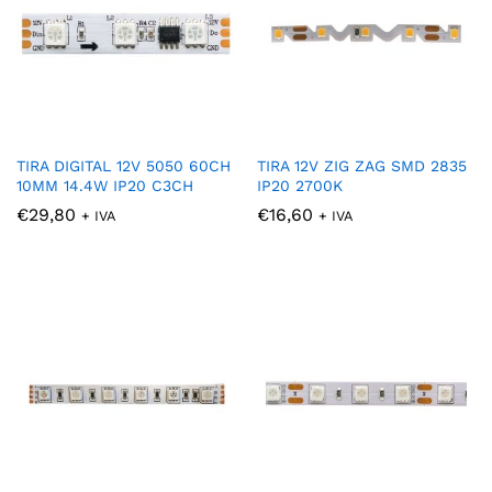
TIRA DIGITAL 12V 5050 60CH
TIRA 12V ZIG ZAG SMD 2835
10MM 14.4W IP20 C3CH
IP20 2700K
€
29,80
€
16,60
+ IVA
+ IVA
cio
cio
nimo
ximo