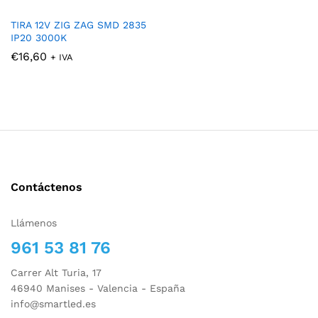
TIRA 12V ZIG ZAG SMD 2835
IP20 3000K
€
16,60
+ IVA
Contáctenos
Llámenos
961 53 81 76
Carrer Alt Turia, 17
cio
cio
46940 Manises - Valencia - España
nimo
ximo
info@smartled.es