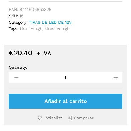
EAN:
8414606853328
SKU:
16
Category:
TIRAS DE LED DE 12V
Tags:
tira led rgb
,
tiras led rgb
€
20,40
+ IVA
Quantity:
TIRA
12V
IP20
RGB
+
CALIDO
Añadir al carrito
quantity
Wishlist
Comparar