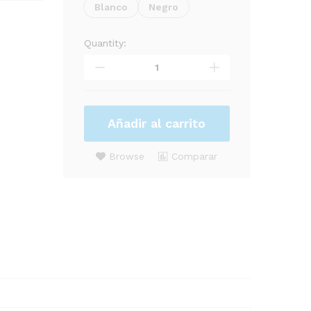
Blanco
Negro
Quantity:
MODULO
GIRATORIO
ORIENTABLE
6W
quantity
Añadir al carrito
Browse
Comparar