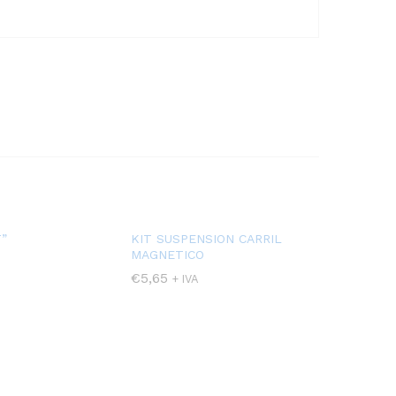
T”
KIT SUSPENSION CARRIL
MAGNETICO
€
5,65
+ IVA