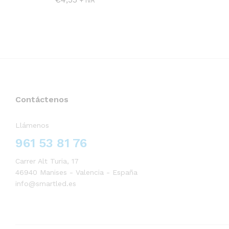
+ IVA
Contáctenos
Llámenos
961 53 81 76
Carrer Alt Turia, 17
46940 Manises - Valencia - España
info@smartled.es