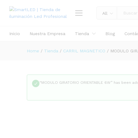
Specification
All
Inicio
Nuestra Empresa
Tienda
Blog
Contá
Home
/
Tienda
/
CARRIL MAGNETICO
/
MODULO GIR
“MODULO GIRATORIO ORIENTABLE 6W” has been adde