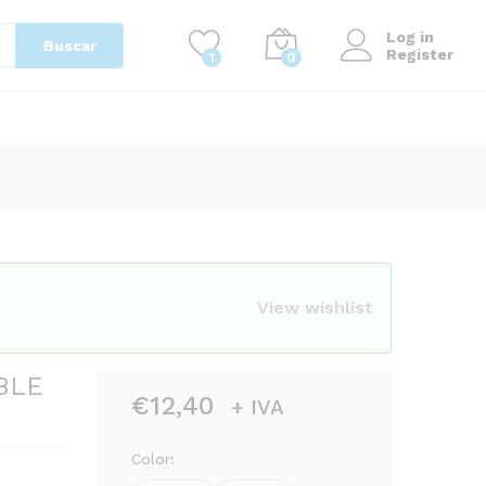
€
12,40
Add to Cart
+ IVA
Log in
Buscar
Register
1
0
View wishlist
BLE
€
12,40
+ IVA
Color: