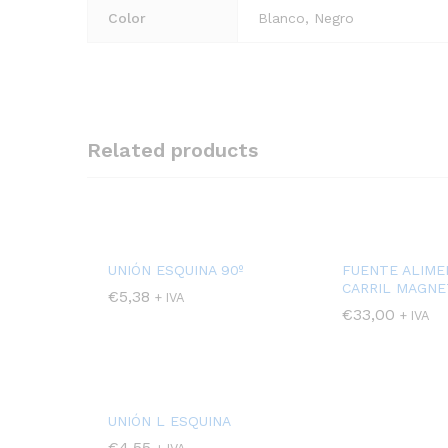
Color
Blanco, Negro
Related products
UNIÓN ESQUINA 90º
FUENTE ALIME
CARRIL MAGNE
€
5,38
+ IVA
€
33,00
+ IVA
UNIÓN L ESQUINA
€
4,55